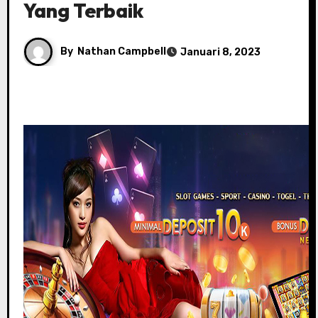
Yang Terbaik
By
Nathan Campbell
Januari 8, 2023