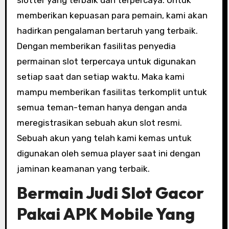
memberikan kepuasan para pemain, kami akan
hadirkan pengalaman bertaruh yang terbaik.
Dengan memberikan fasilitas penyedia
permainan slot terpercaya untuk digunakan
setiap saat dan setiap waktu. Maka kami
mampu memberikan fasilitas terkomplit untuk
semua teman-teman hanya dengan anda
meregistrasikan sebuah akun slot resmi.
Sebuah akun yang telah kami kemas untuk
digunakan oleh semua player saat ini dengan
jaminan keamanan yang terbaik.
Bermain Judi Slot Gacor
Pakai APK Mobile Yang