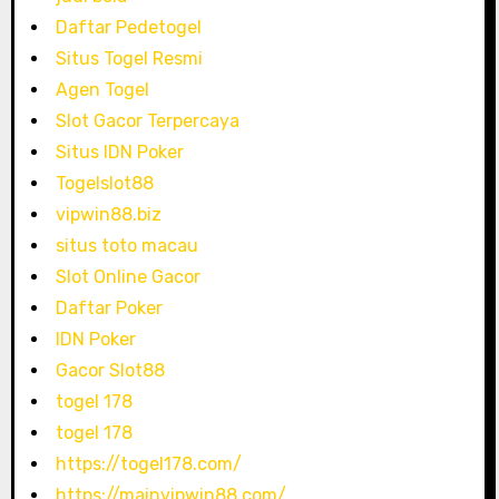
Daftar Pedetogel
Situs Togel Resmi
Agen Togel
Slot Gacor Terpercaya
Situs IDN Poker
Togelslot88
vipwin88.biz
situs toto macau
Slot Online Gacor
Daftar Poker
IDN Poker
Gacor Slot88
togel 178
togel 178
https://togel178.com/
https://mainvipwin88.com/