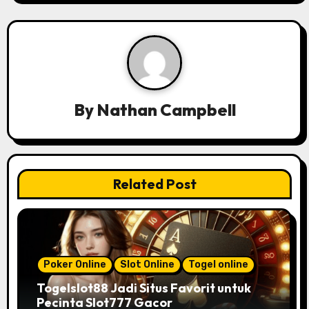
s
i
p
o
By
Nathan Campbell
s
Related Post
Poker Online
Slot Online
Togel online
Togelslot88 Jadi Situs Favorit untuk
Pecinta Slot777 Gacor