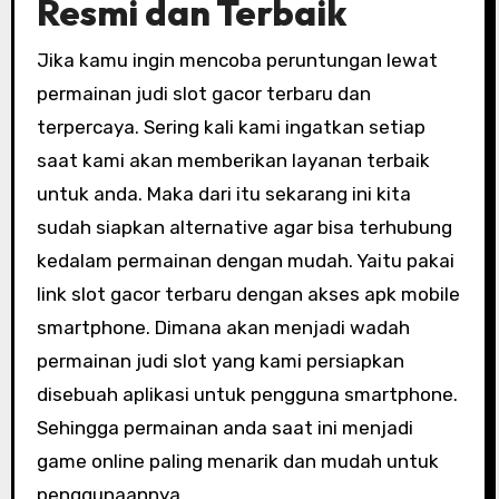
Resmi dan Terbaik
Jika kamu ingin mencoba peruntungan lewat
permainan judi slot gacor terbaru dan
terpercaya. Sering kali kami ingatkan setiap
saat kami akan memberikan layanan terbaik
untuk anda. Maka dari itu sekarang ini kita
sudah siapkan alternative agar bisa terhubung
kedalam permainan dengan mudah. Yaitu pakai
link slot gacor terbaru dengan akses apk mobile
smartphone. Dimana akan menjadi wadah
permainan judi slot yang kami persiapkan
disebuah aplikasi untuk pengguna smartphone.
Sehingga permainan anda saat ini menjadi
game online paling menarik dan mudah untuk
penggunaannya.