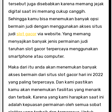
tersebut juga disebabkan karena memang jejak
digital saat ini memang cukup canggih.
Sehingga kamu bisa menemukan banyak opsi
bermain judi dengan menggunakan akses situs
judi
slot gacor
via website. Yang memang
menyajikan banyak jenis permainan judi
taruhan slot gacor terpercaya menggunakan
smartphone atau computer.
Maka dari itu anda akan menemukan banyak
akses bermain dari situs slot gacor hari ini 2022
yang paling terpercaya. Dan kami pastikan
kamu akan menemukan fasilitas yang menarik
dan terbaik. Karena yang kami harapkan saat ini
adalah kepuasan permainan oleh semua sobat
slotter yang terbaik dan terpercaya. Untuk