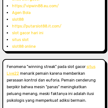
https://vipwin88.eu.com/
Agen Bola
slot88
https://putarslot88.it.com/
slot gacor hari ini
situs slot
slot88 online
Fenomena "winning streak" pada slot gacor
situs
Live22
menarik pemain karena memberikan
perasaan kontrol dan euforia. Pemain cenderung
berpikir bahwa mesin "panas" meningkatkan
peluang menang, meski faktanya ini adalah ilusi
psikologis yang memperkuat adiksi bermain.