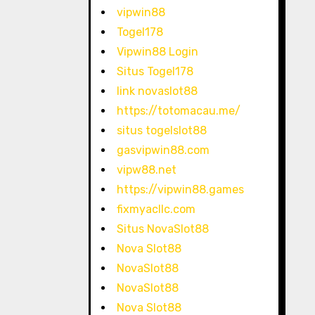
vipwin88
Togel178
Vipwin88 Login
Situs Togel178
link novaslot88
https://totomacau.me/
situs togelslot88
gasvipwin88.com
vipw88.net
https://vipwin88.games
fixmyacllc.com
Situs NovaSlot88
Nova Slot88
NovaSlot88
NovaSlot88
Nova Slot88