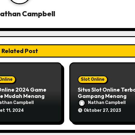
athan Campbell
Related Post
Online
Slot Online
 Online 2024 Game
Situs Slot Online Terb
ne Mudah Menang
Gampang Menang
Terpercaya
Dengan Ribuan
athan Campbell
Nathan Campbell
Permainan
et 11, 2024
Oktober 27, 2023