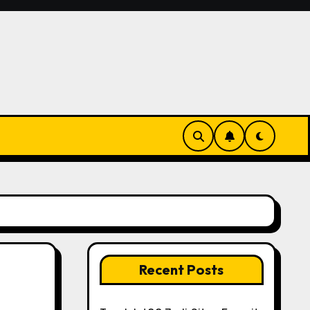
Recent Posts