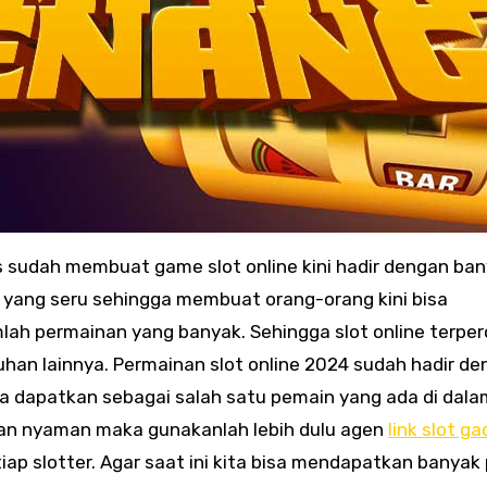
is sudah membuat game slot online kini hadir dengan ba
yang seru sehingga membuat orang-orang kini bisa
h permainan yang banyak. Sehingga slot online terper
aruhan lainnya. Permainan slot online 2024 sudah hadir d
ta dapatkan sebagai salah satu pemain yang ada di dala
gan nyaman maka gunakanlah lebih dulu agen
link slot ga
slotter. Agar saat ini kita bisa mendapatkan banyak p