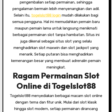
pengembalian setiap permainan, sehingga
pengalaman bermain lebih menyenangkan dan adil.
Selain itu,
togelslot88 login
mudah dilakukan bagi
semua pengguna. Hal ini memudahkan pemain baru
maupun pemain lama untuk langsung menikmati
berbagai permainan slot tanpa hambatan. Situs ini
juga dikenal sebagai situs slot yang selalu
menghadirkan slot maxwin dan slot jackpot yang
menarik. Setiap putaran bisa menghadirkan
kemenangan besar yang membuat adrenalin pemain
meningkat.
Ragam Permainan Slot
Online di Togelslot88
Togelslot88 menyediakan berbagai macam slot online
dengan tema dan fitur unik. Mulai dari slot klasik
hingga slot modern, setiap permainan dirancang