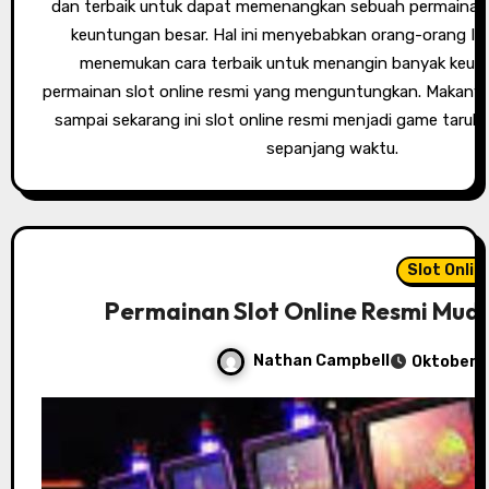
dan terbaik untuk dapat memenangkan sebuah permainan
keuntungan besar. Hal ini menyebabkan orang-orang In
menemukan cara terbaik untuk menangin banyak keun
permainan slot online resmi yang menguntungkan. Makanya 
sampai sekarang ini slot online resmi menjadi game taruha
sepanjang waktu.
Slot Onlin
Permainan Slot Online Resmi Mud
Nathan Campbell
Oktober 2