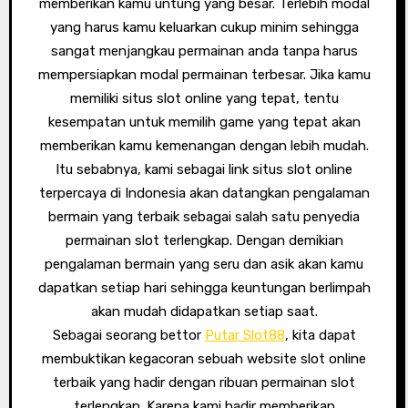
memberikan kamu untung yang besar. Terlebih modal
yang harus kamu keluarkan cukup minim sehingga
sangat menjangkau permainan anda tanpa harus
mempersiapkan modal permainan terbesar. Jika kamu
memiliki situs slot online yang tepat, tentu
kesempatan untuk memilih game yang tepat akan
memberikan kamu kemenangan dengan lebih mudah.
Itu sebabnya, kami sebagai link situs slot online
terpercaya di Indonesia akan datangkan pengalaman
bermain yang terbaik sebagai salah satu penyedia
permainan slot terlengkap. Dengan demikian
pengalaman bermain yang seru dan asik akan kamu
dapatkan setiap hari sehingga keuntungan berlimpah
akan mudah didapatkan setiap saat.
Sebagai seorang bettor
Putar Slot88
, kita dapat
membuktikan kegacoran sebuah website slot online
terbaik yang hadir dengan ribuan permainan slot
terlengkap. Karena kami hadir memberikan