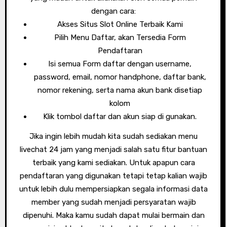
dengan cara:
Akses Situs Slot Online Terbaik Kami
Pilih Menu Daftar, akan Tersedia Form
Pendaftaran
Isi semua Form daftar dengan username,
password, email, nomor handphone, daftar bank,
nomor rekening, serta nama akun bank disetiap
kolom
Klik tombol daftar dan akun siap di gunakan.
Jika ingin lebih mudah kita sudah sediakan menu
livechat 24 jam yang menjadi salah satu fitur bantuan
terbaik yang kami sediakan. Untuk apapun cara
pendaftaran yang digunakan tetapi tetap kalian wajib
untuk lebih dulu mempersiapkan segala informasi data
member yang sudah menjadi persyaratan wajib
dipenuhi. Maka kamu sudah dapat mulai bermain dan