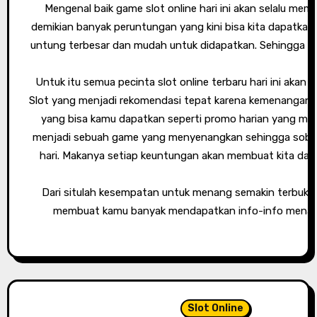
Mengenal baik game slot online hari ini akan selalu me
demikian banyak peruntungan yang kini bisa kita dapatka
untung terbesar dan mudah untuk didapatkan. Sehingga s
m
Untuk itu semua pecinta slot online terbaru hari ini ak
Slot yang menjadi rekomendasi tepat karena kemenangannya
yang bisa kamu dapatkan seperti promo harian yang me
menjadi sebuah game yang menyenangkan sehingga sobat s
hari. Makanya setiap keuntungan akan membuat kita dapa
Dari situlah kesempatan untuk menang semakin terbuka
membuat kamu banyak mendapatkan info-info menarik d
Slot Online