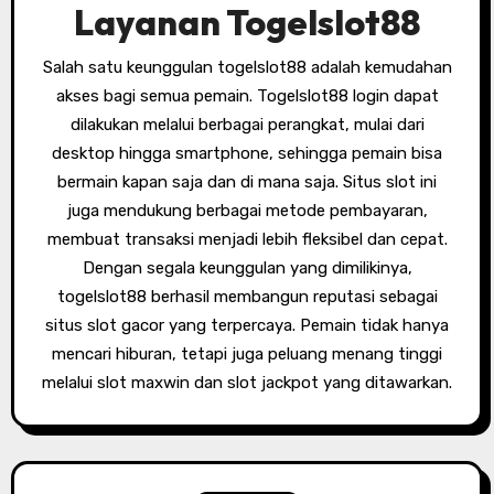
Layanan Togelslot88
Salah satu keunggulan togelslot88 adalah kemudahan
akses bagi semua pemain. Togelslot88 login dapat
dilakukan melalui berbagai perangkat, mulai dari
desktop hingga smartphone, sehingga pemain bisa
bermain kapan saja dan di mana saja. Situs slot ini
juga mendukung berbagai metode pembayaran,
membuat transaksi menjadi lebih fleksibel dan cepat.
Dengan segala keunggulan yang dimilikinya,
togelslot88 berhasil membangun reputasi sebagai
situs slot gacor yang terpercaya. Pemain tidak hanya
mencari hiburan, tetapi juga peluang menang tinggi
melalui slot maxwin dan slot jackpot yang ditawarkan.