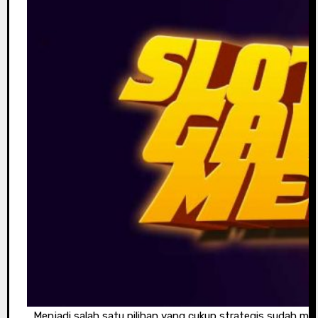
Menjadi salah satu pilihan yang cukup strategis sudah m