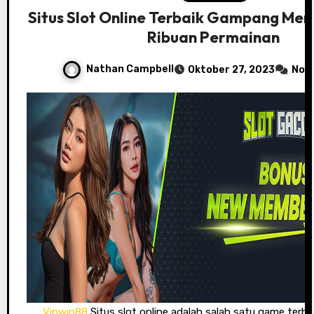
Situs Slot Online Terbaik Gampang Me
Ribuan Permainan
Nathan Campbell
Oktober 27, 2023
No 
Vipwin88
Situs slot online adalah salah satu game terb