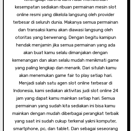
kesempatan sediakan ribuan permainan mesin slot
online resmi yang dikelola langsung oleh provider
terbesar di seluruh dunia. Makanya semua permainan
dan transaksi kamu akan diawasi langsung oleh
otoritas yang berwenang. Dengan begitu kamipun
hendak menjamin jika semua permainan yang ada
akan buat kamu selalu dimanjakan dengan
kemenangan dan akan selalu mudah menikmati game
yang paling lengkap dan menarik. Dari situlah kamu
akan menemukan game fair to play setiap hari.
Menjadi salah satu agen slot online terbesar di
Indonesia, kami sediakan aktivitas judi slot online 24
jam yang dapat kamu mainkan setiap hari. Semua
permainan yang sudah kita sediakan ini bisa kamu
mainkan dengan mudah diberbagai perangkat terbaik
yang saat ini sudah cukup terkenal yakni komputer,
smartphone, pc, dan tablet. Dan sebagai seseorang